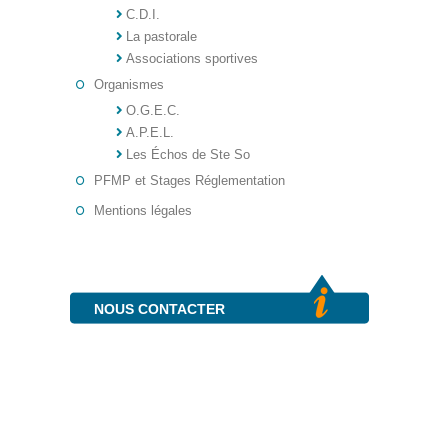
C.D.I.
La pastorale
Associations sportives
Organismes
O.G.E.C.
A.P.E.L.
Les Échos de Ste So
PFMP et Stages Réglementation
Mentions légales
NOUS CONTACTER