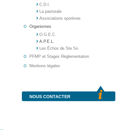
C.D.I.
La pastorale
Associations sportives
Organismes
O.G.E.C.
A.P.E.L.
Les Échos de Ste So
PFMP et Stages Réglementation
Mentions légales
NOUS CONTACTER