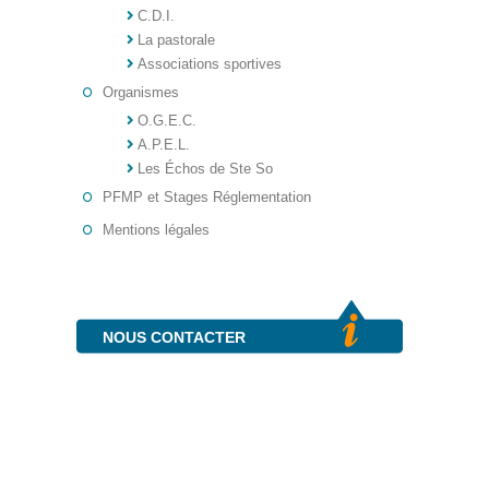
C.D.I.
La pastorale
Associations sportives
Organismes
O.G.E.C.
A.P.E.L.
Les Échos de Ste So
PFMP et Stages Réglementation
Mentions légales
NOUS CONTACTER