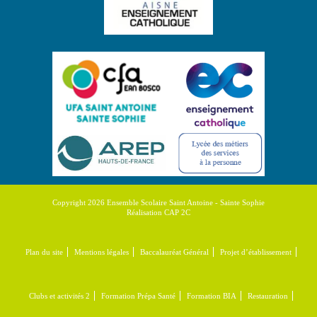
Copyright 2026 Ensemble Scolaire Saint Antoine - Sainte Sophie
Réalisation CAP 2C
Plan du site
Mentions légales
Baccalauréat Général
Projet d’établissement
Clubs et activités 2
Formation Prépa Santé
Formation BIA
Restauration