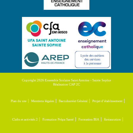
Copyright 2026 Ensemble Scolaire Saint Antoine - Sainte Sophie
Réalisation CAP 2C
Plan du site
Mentions légales
Baccalauréat Général
Projet d’établissement
Clubs et activités 2
Formation Prépa Santé
Formation BIA
Restauration