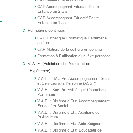
CAP Métiers de la coiffure
CAP Accompagnant Educatif Petite
Enfance en 2 ans
CAP Accompagnant Educatif Petite
Enfance en 1 an
Formations continues
CAP Esthétique Cosmétique Parfumerie
en 1 an
CAP Métiers de la coiffure en continu
Formation à l’utilisation d’un lève-personne
V. A. E. (Validation des Acquis et de
l’Expérience)
V.A.E. : BAC Pro Accompagnement Soins
et Services à la Personne (ASSP)
V.A.E. : Bac Pro Esthétique Cosmétique
Parfumerie
V.A.E. : Diplôme d’Etat Accompagnement
Educatif et Social
V.A.E. : Diplôme d’Etat Auxiliaire de
Puériculture
V.A.E. : Diplôme d’Etat Aide-Soignant
V.A.E. : Diplôme d’Etat Educateur de