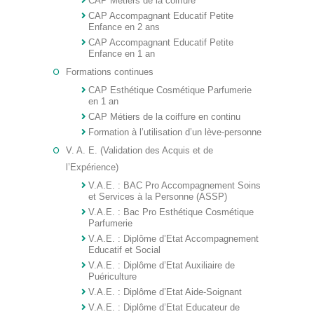
CAP Métiers de la coiffure
CAP Accompagnant Educatif Petite
Enfance en 2 ans
CAP Accompagnant Educatif Petite
Enfance en 1 an
Formations continues
CAP Esthétique Cosmétique Parfumerie
en 1 an
CAP Métiers de la coiffure en continu
Formation à l’utilisation d’un lève-personne
V. A. E. (Validation des Acquis et de
l’Expérience)
V.A.E. : BAC Pro Accompagnement Soins
et Services à la Personne (ASSP)
V.A.E. : Bac Pro Esthétique Cosmétique
Parfumerie
V.A.E. : Diplôme d’Etat Accompagnement
Educatif et Social
V.A.E. : Diplôme d’Etat Auxiliaire de
Puériculture
V.A.E. : Diplôme d’Etat Aide-Soignant
V.A.E. : Diplôme d’Etat Educateur de