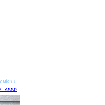
rmation ↓
EL ASSP