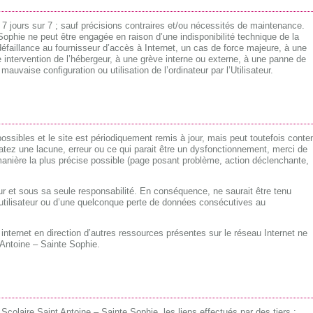
ur 7 jours sur 7 ; sauf précisions contraires et/ou nécessités de maintenance.
ophie ne peut être engagée en raison d’une indisponibilité technique de la
éfaillance au fournisseur d’accès à Internet, un cas de force majeure, à une
 intervention de l’hébergeur, à une grève interne ou externe, à une panne de
uvaise configuration ou utilisation de l’ordinateur par l’Utilisateur.
ssibles et le site est périodiquement remis à jour, mais peut toutefois conten
tez une lacune, erreur ou ce qui parait être un dysfonctionnement, merci de
 manière la plus précise possible (page posant problème, action déclenchante,
teur et sous sa seule responsabilité. En conséquence, ne saurait être tenu
utilisateur ou d’une quelconque perte de données consécutives au
internet en direction d’autres ressources présentes sur le réseau Internet ne
 Antoine – Sainte Sophie.
 Scolaire Saint Antoine – Sainte Sophie, les liens effectués par des tiers :