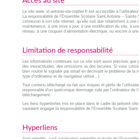
Accès au site
Le site www. st-antoine-ste-sophie.fr est accessible à l’utilisate
La responsabilité de l’Ensemble Scolaire Saint Antoine – Sainte S
connexion à son site internet, qu’elle soit due notamment à une d
maintenance, à une mise à jour, à une modification du site, à une
réseau, à une coupure d’alimentation électrique, ou encore à une ma
Limitation de responsabilité
Les informations contenues sur ce site sont aussi précises que po
des inexactitudes, des omissions ou des lacunes. Si vous consta
bien vouloir le signaler par email en décrivant le problème de la
type d’ordinateur et de navigateur utilisé…).
Tout contenu téléchargé se fait aux risques et périls de l’utilisa
responsable d’un quelconque dommage subi par l’ordinateur de l’
téléchargement.
Les liens hypertextes mis en place dans le cadre du présent site 
sauraient engager la responsabilité de l’Ensemble Scolaire Saint
Hyperliens
Sont interdits, sauf autorisation préalable et écrite de l’Ensemble