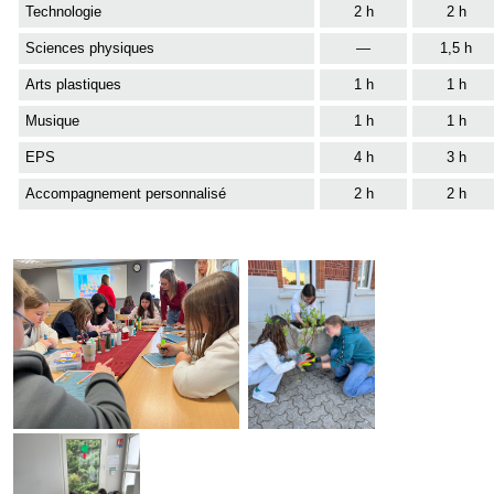
Technologie
2 h
2 h
Sciences physiques
—
1,5 h
Arts plastiques
1 h
1 h
Musique
1 h
1 h
EPS
4 h
3 h
Accompagnement personnalisé
2 h
2 h