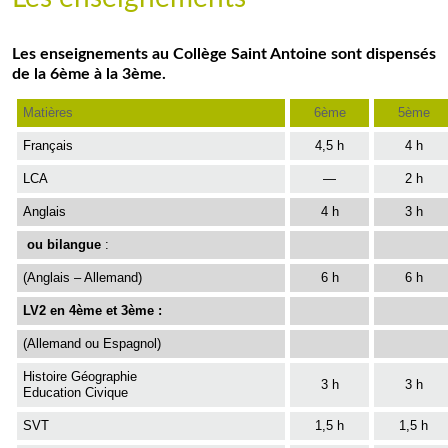
Les enseignements au Collège Saint Antoine sont dispensés
de la 6ème à la 3ème.
Matières
6ème
5ème
Français
4,5 h
4 h
LCA
—
2 h
Anglais
4 h
3 h
ou bilangue
:
(Anglais – Allemand)
6 h
6 h
LV2 en 4ème et 3ème :
(Allemand ou Espagnol)
Histoire Géographie
3 h
3 h
Education Civique
SVT
1,5 h
1,5 h